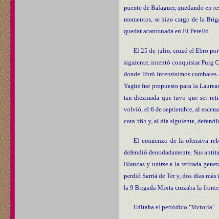
puente de Balaguer, quedando en rese
momentos, se hizo cargo de la Brig
quedar acantonada en El Perelló.
El 25 de julio, cruzó el Ebro por
siguiente, intentó conquistar Puig C
donde libró intensísimos combates 
Yagüe fue propuesto para la Lauread
tan diezmada que tuvo que ser ret
volvió, el 6 de septiembre, al escena
cota 565 y, al día siguiente, defendi
El comienzo de la ofensiva reb
defendió denodadamente. Sus antitan
Blancas y unirse a la retirada gener
perdió Sarriá de Ter y, dos días más 
la 9 Brigada Mixta cruzaba la front
Editaba el periódico "Victoria"