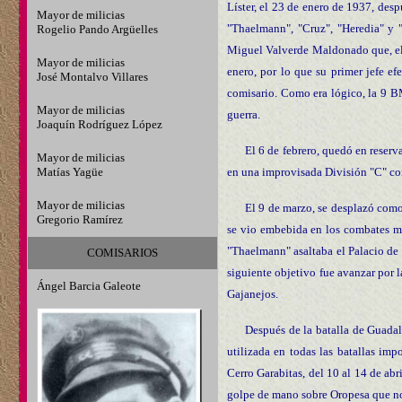
Líster, el 23 de enero de 1937, desp
Mayor de milicias
"Thaelmann", "Cruz", "Heredia" y 
Rogelio Pando Argüelles
Miguel Valverde Maldonado que, el 
Mayor de milicias
enero, por lo que su primer jefe e
José Montalvo Villares
comisario. Como era lógico, la 9 B
Mayor de milicias
guerra.
Joaquín Rodríguez López
El 6 de febrero, quedó en reserv
Mayor de milicias
Matías Yagüe
en una improvisada División "C" con
Mayor de milicias
El 9 de marzo, se desplazó como
Gregorio Ramírez
se vio embebida en los combates más
"Thaelmann" asaltaba el Palacio de I
COMISARIOS
siguiente objetivo fue avanzar por 
Ángel Barcia Galeote
Gajanejos.
Después de la batalla de Guadal
utilizada en todas las batallas im
Cerro Garabitas, del 10 al 14 de ab
golpe de mano sobre Oropesa que no 