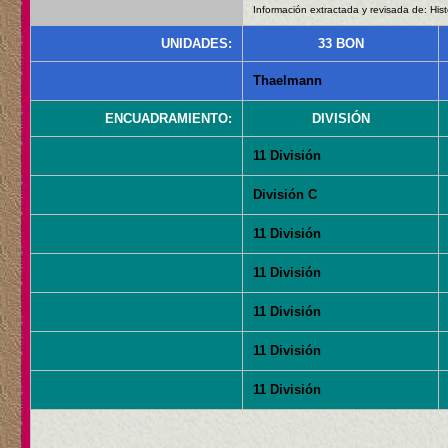
Información extractada y revisada de: Hist
UNIDADES:
33 BON
Thaelmann
ENCUADRAMIENTO:
DIVISIÓN
11 División
División C
11 División
11 División
11 División
11 División
11 División