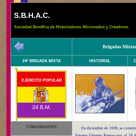
S.B.H.A.C.
Sociedad Benéfica de Historiadores Aficionados y Creadores
Brigadas Mixtas
24ª BRIGADA MIXTA
HISTORIAL
EJERCITO POPULAR
24 B.M.
COMANDANTES
En diciembre de 1936, se consti
Ernesto Güemes Ramos que, el 18 de 