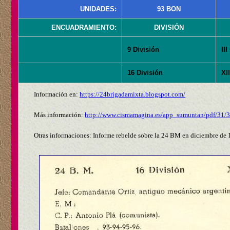
UNIDADES:
93 BON
ENCUADRAMIENTO:
DIVISIÓN
9 División
III
16 División
XI
Información en:
https://24brigadamixta.blogspot.com/
Más información:
http://www.cismamagina.es/app_sumuntan/pdf/31/3
Otras informaciones: Informe rebelde sobre la 24 BM en diciembre de 