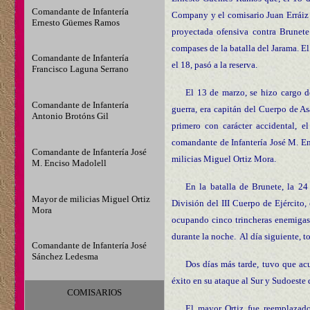
Comandante de Infantería
Company y el comisario Juan Erráiz 
Ernesto Güemes Ramos
proyectada ofensiva contra Brunete
compases de la batalla del Jarama. El
Comandante de Infantería
el 18, pasó a la reserva.
Francisco Laguna Serrano
El 13 de marzo, se hizo cargo d
Comandante de Infantería
guerra, era capitán del Cuerpo de As
Antonio Brotóns Gil
primero con carácter accidental, e
comandante de Infantería José M. En
Comandante de Infantería José
milicias Miguel Ortiz Mora.
M. Enciso Madolell
En la batalla de Brunete, la 2
Mayor de milicias Miguel Ortiz
División del III Cuerpo de Ejército,
Mora
ocupando cinco trincheras enemigas 
durante la noche. Al día siguiente, t
Comandante de Infantería José
Sánchez Ledesma
Dos días más tarde, tuvo que acu
éxito en su ataque al Sur y Sudoeste 
COMISARIOS
El mayor Ortiz fue reemplazado