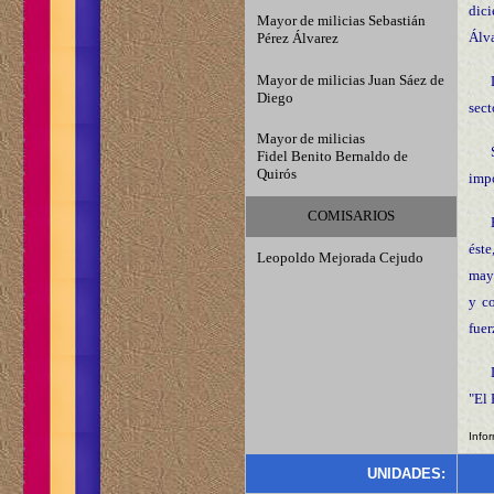
dici
Mayor de milicias Sebastián
Álva
Pérez Álvarez
Mayor de milicias Juan Sáez de
Diego
sect
Mayor de milicias
Fidel Benito Bernaldo de
Quirós
impo
COMISARIOS
éste
Leopoldo Mejorada Cejudo
mayo
y c
fuer
"El 
Info
UNIDADES: