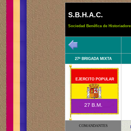
S.B.H.A.C.
Sociedad Benéfica de Historiadore
27ª BRIGADA MIXTA
EJERCITO POPULAR
27 B.M.
COMANDANTES