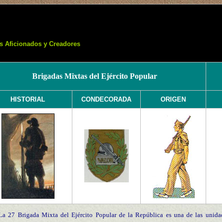
s Aficionados y Creadores
Brigadas Mixtas del Ejército Popular
HISTORIAL
CONDECORADA
ORIGEN
La 27 Brigada Mixta del Ejército Popular de la República es una de las unidad