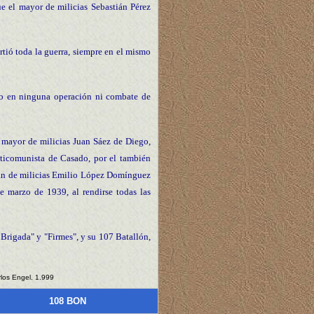
ue el mayor de milicias Sebastián Pérez
rtió toda la guerra, siempre en el mismo
no en ninguna operación ni combate de
 mayor de milicias Juan Sáez de Diego,
anticomunista de Casado, por el también
tán de milicias Emilio López Domínguez
 marzo de 1939, al rendirse todas las
 Brigada" y "Firmes", y su 107 Batallón,
rlos Engel. 1.999
108 BON