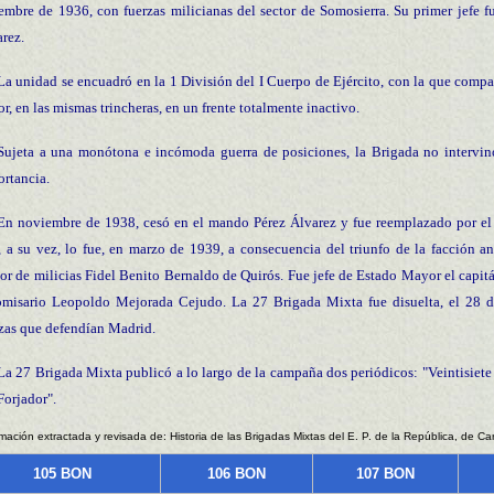
embre de 1936, con fuerzas milicianas del sector de Somosierra. Su primer jefe f
rez.
La unidad se encuadró en la 1 División del I Cuerpo de Ejército, con la que compa
or, en las mismas trincheras, en un frente totalmente inactivo.
Sujeta a una monótona e incómoda guerra de posiciones, la Brigada no intervi
rtancia.
En noviembre de 1938, cesó en el mando Pérez Álvarez y fue reemplazado por el
, a su vez, lo fue, en marzo de 1939, a consecuencia del triunfo de la facción 
r de milicias Fidel Benito Bernaldo de Quirós. Fue jefe de Estado Mayor el capi
omisario Leopoldo Mejorada Cejudo. La 27 Brigada Mixta fue disuelta, el 28 de
zas que defendían Madrid.
La 27 Brigada Mixta publicó a lo largo de la campaña dos periódicos: "Veintisiete
Forjador".
rmación extractada y revisada de: Historia de las Brigadas Mixtas del E. P. de la República, de Ca
105 BON
106 BON
107 BON