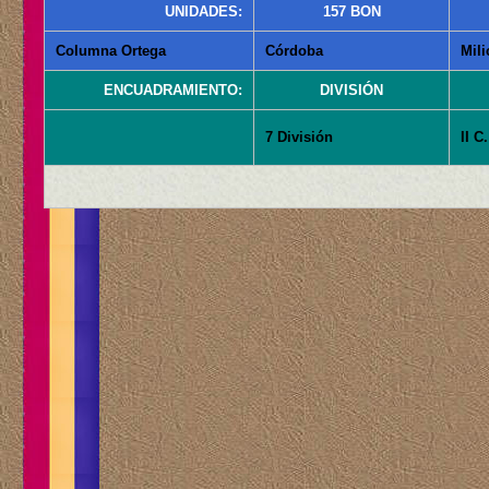
UNIDADES:
157 BON
Columna Ortega
Córdoba
Mili
ENCUADRAMIENTO:
DIVISIÓN
7 División
II C