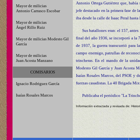
Antonio Ortega Gutiérrez que, había 
Mayor de milicias
jefe destacado en la primera fase de 
Antonio Carrasco Escobar
iba desde la calle de Isaac Peral hasta
Mayor de milicias
Ángel Rillo Ruiz
Sus batallones eran: el 157, ante
final del año 1936, se incorporó a la
Mayor de milicias Modesto Gil
García
de 1937, la guerra transcurrió para 
campo enemigo, patrullas de reconoci
Mayor de milicias
Juan Acosta Manzano
trincheras. En el mando de la unida
Modesto Gil García y Juan Acosta M
COMISARIOS
Isaías Rosales Marcos, del PSOE y de
fuerzas casadistas. La 40 Brigada Mixta
Ignacio Rodriguez García
Isaías Rosales Marcos
Publicaba el periódico "La Trinch
Información extractada y revisada de: Histor