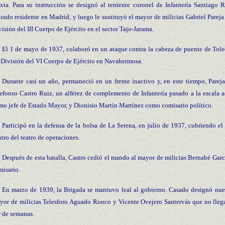
xta. Para su instrucción se designó al teniente coronel de Infantería Santiag
tirado residente en Madrid, y luego le sustituyó el mayor de milicias Gabriel Parej
isión del III Cuerpo de Ejército en el sector Tajo-Jarama.
El 1 de mayo de 1937, colaboró en un ataque contra la cabeza de puente de Toledo
 División del VI Cuerpo de Ejército en Navahermosa.
Durante casi un año, permaneció en un frente inactivo y, en este tiempo, Parej
defonso Castro Ruiz, un alférez de complemento de Infantería pasado a la escala ac
mo jefe de Estado Mayor, y Dionisio Martín Martínez como comisario político.
Participó en la defensa de la bolsa de La Serena, en julio de 1937, cubriendo el f
tro del teatro de operaciones.
Después de esta batalla, Castro cedió el mando al mayor de milicias Bernabé G
misario.
En marzo de 1939, la Brigada se mantuvo leal al gobierno. Casado designó nuev
yor de milicias Telesforo Aguado Ronco y Vicente Ovejero Santervás que no llega
r de semanas.