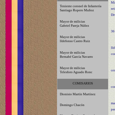
Mi
Teniente coronel de Infantería
re
Santiago Ropero Muñoz
Div
Mayor de milicias
Gabriel Pareja Núñez
36
Mayor de milicias
lldefonso Castro Ruiz
ll
Mayor de milicias
co
Bernabé García Navarro
Mayor de milicias
cen
Telesforo Aguado Ronc
COMISARIOS
co
Dionisio Martín Martínez
ma
Domingo Chacón
pa