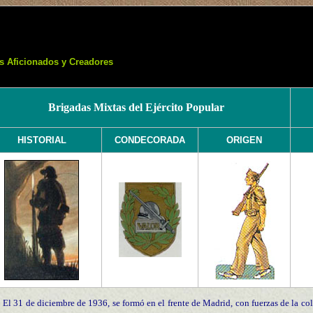
s Aficionados y Creadores
Brigadas Mixtas del Ejército Popular
HISTORIAL
CONDECORADA
ORIGEN
El 31 de diciembre de 1936, se formó en el frente de Madrid, con fuerzas de la c