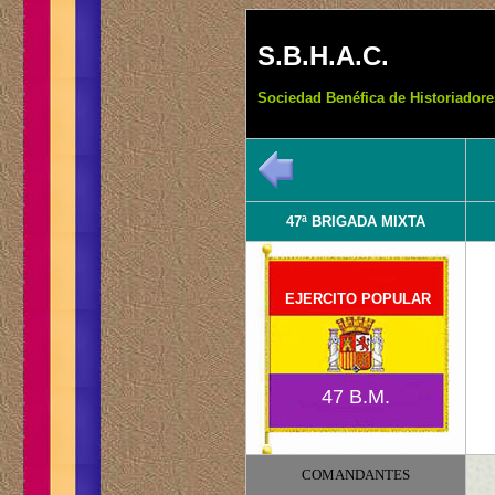
S.B.H.A.C.
Sociedad Benéfica de Historiadore
47ª BRIGADA MIXTA
EJERCITO POPULAR
47 B.M.
COMANDANTES