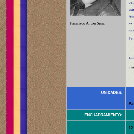
bat
est
Ara
Francisco Antón Sanz
en 
def
Fer
ani
Inf
UNIDADES:
Pa
ENCUADRAMIENTO:
12