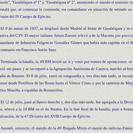
iunfo", "Guadalajara nº 1" y "Guadalajara nº 2", asumiendo el mando el teniente c
ratalá que, al comenzar la contienda, era comandante en situación de retirado en
isión del IV Cuerpo de Ejército.
El 9 de marzo de 1937, se desplazó desde Madrid al frente de Guadalajara y se s
nsiva del CTV. El mayor italiano Arturo Zanoni relevó a de la Macorra por poco ti
andante de Infantería Fulgencio González Gómez que había sido capitán en el R
comisario era Francisco Antón Sanz.
Terminada la batalla, la 49 BM inició un ir y venir por teatros de operaciones: 
vió sus pasos y se incorporó a la Agrupación Autónoma de Cuenca, marchó al fren
alla de Brunete. El 8 de julio, entró en vanguardia y, tres días más tarde, se inco
nzar desde Portillera de las Rozas hasta el Vértice Cristo y por la carretera de M
tice Manilla, a espaldas de Romanillos.
El 12 de julio, pasó al flanco derecho y, dos días más tarde, fue agregada a la Divi
io, relevó a la 10 BM en el río Perales. En la fase final de la batalla, pasó a form
alización, de la 47 División del XVIII Cuerpo de Ejército.
Asumió, entonces, el mando de la 49 Brigada Mixta el mayor de milicias Emeter