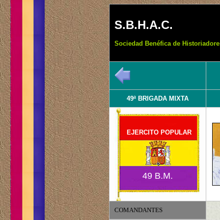
S.B.H.A.C.
Sociedad Benéfica de Historiadore
49ª BRIGADA MIXTA
EJERCITO POPULAR
49 B.M.
COMANDANTES