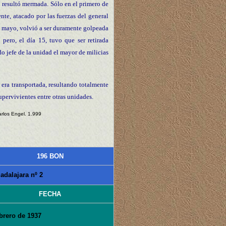
ro resultó mermada. Sólo en el primero de
ente, atacado por las fuerzas del general
de mayo, volvió a ser duramente golpeada
 pero, el día 15, tuvo que ser retirada
o jefe de la unidad el mayor de milicias
 era transportada, resultando totalmente
upervivientes entre otras unidades.
arlos Engel. 1.999
196 BON
adalajara nº 2
FECHA
brero de 1937