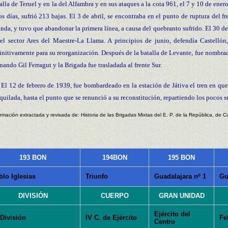
alla de Teruel y en la del Alfambra y en sus ataques a la cota 961, el 7 y 10 de ene
os días, sufrió 213 bajas. El 3 de abril, se encontraba en el punto de ruptura del fr
nda, y tuvo que abandonar la primera línea, a causa del quebranto sufrido. El 30 
el sector Ares del Maestre-La Llama. A principios de junio, defendía Castellón,
initivamente para su reorganización. Después de la batalla de Levante, fue nombrad
nando Gil Ferragut y la Brigada fue trasladada al frente Sur.
El 12 de febrero de 1939, fue bombardeado en la estación de Játiva el tren en que
quilada, hasta el punto que se renunció a su reconstitución, repartiendo los pocos s
ormación extractada y revisada de: Historia de las Brigadas Mixtas del E. P. de la República, de C
193 BON
194BON
195 BON
blo Iglesias
Triunfo
Guadalajara nº 1
Gu
DIVISIÓN
CUERPO
GRAN UNIDAD
Ejército del
 División
IV C. de Ejército
Fe
Centro