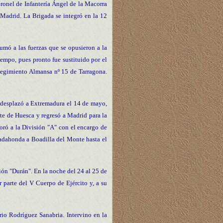
oronel de Infantería Ángel de la Macorra
 Madrid. La Brigada se integró en la 12
umó a las fuerzas que se opusieron a la
empo, pues pronto fue sustituido por el
egimiento Almansa nº 15 de Tarragona.
se desplazó a Extremadura el 14 de mayo,
te de Huesca y regresó a Madrid para la
rporó a la División "A" con el encargo de
ajadahonda a Boadilla del Monte hasta el
sión "Durán". En la noche del 24 al 25 de
ar parte del V Cuerpo de Ejército y, a su
io Rodríguez Sanabria. Intervino en la