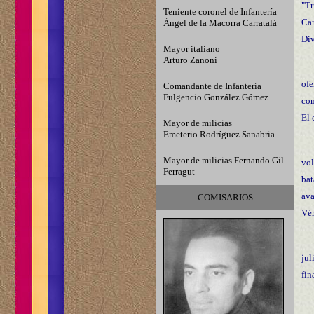
"Tr
Teniente coronel de Infantería
Car
Ángel de la Macorra Carratalá
Div
Mayor italiano
Arturo Zanoni
ofe
Comandante de Infantería
Fulgencio González Gómez
com
El 
Mayor de milicias
Emeterio Rodríguez Sanabria
Mayor de milicias Fernando Gil
vol
Ferragut
bat
ava
COMISARIOS
Vér
jul
fin