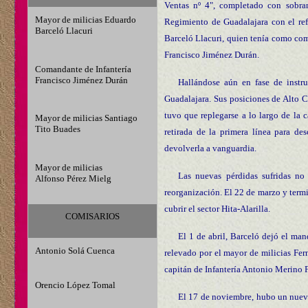
Ventas nº 4", completado con sobra
Mayor de milicias Eduardo
Regimiento de Guadalajara con el ref
Barceló Llacuri
Barceló Llacuri, quien tenía como co
Francisco Jiménez Durán.
Comandante de Infantería
Francisco Jiménez Durán
Hallándose aún en fase de instru
Guadalajara. Sus posiciones de Alto 
tuvo que replegarse a lo largo de la 
Mayor de milicias Santiago
Tito Buades
retirada de la primera línea para de
devolverla a vanguardia.
Mayor de milicias
Las nuevas pérdidas sufridas no
Alfonso Pérez Mielg
reorganización. El 22 de marzo y termi
cubrir el sector Hita-Alarilla.
COMISARIOS
El 1 de abril, Barceló dejó el ma
Antonio Solá Cuenca
relevado por el mayor de milicias Fe
capitán de Infantería Antonio Merino 
Orencio López Tomal
El 17 de noviembre, hubo un nuevo 