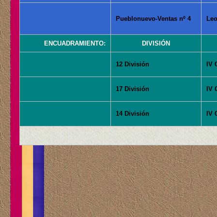
Pueblonuevo-Ventas nº 4
Leo
ENCUADRAMIENTO:
DIVISIÓN
12 División
IV 
17 División
IV 
14 División
IV 