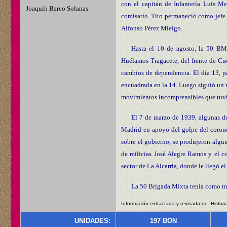
con el capitán de Infantería Luis 
Joaquín Barco Solanas
comisario. Tito permaneció como jefe 
Alfonso Pérez Mielgo.
Hasta el 10 de agosto, la 50 BM p
Huélamos-Tragacete, del frente de Cu
cambios de dependencia. El día 13, pa
encuadrada en la 14. Luego siguió un 
movimientos incomprensibles que tuvi
El 7 de marzo de 1939, algunas de
Madrid en apoyo del golpe del corone
sobre el gobierno, se produjeron algu
de milicias José Alegre Ramos y el c
sector de La Alcarria, donde le llegó el 
La 50 Brigada Mixta tenía como m
Información extractada y revisada de: Histori
UNIDADES:
197 BON