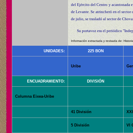
del Ejército del Centro y acantonada e
de Levante. Se atrincheró en el sector
de julio, se trasladó al sector de Chova
Su portavoz era el periódico "Inde
Información extractada y revisada de: Histori
UNIDADES:
225 BON
Uribe
Ge
ENCUADRAMIENTO:
DIVISIÓN
Columna Eixea-Uribe
41 División
XXI
5 División
VI 