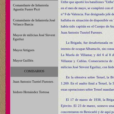
Uribe que aportó los batallones "Uribe"
Comandante de Infantería
en el mes de mayo, se completó con e
Agustín Fuster Picó
n° 9 de Valencia. Fue designado jefe d
Comandante de Infantería José
hallaba en situación de disponible en 
Velasco Barcia
había sido capitán en el Cuerpo de Asa
Juan Antonio Tunriel Furones.
Mayor de milicias José Sirvent
Eguiluz
La Brigada, fue desafortunada en 
intento de ocupar Albarracín, sin cons
Mayor Artigues
La Muela de Villastar, y del 6 al 8 
Mayor Guillén
Villastar y Cublas. Consecuencia de
milicias José Sirvent Eguiluz, con Isi
COMISARIOS
En la ofensiva sobre Teruel, la B
Juan Antonio Turriel Furones
1.269. En el asalto final a Teruel, l
estas operaciones sobre Teruel mandaro
Isidoro Hernández Tortosa
El 17 de marzo de 1938, la Briga
Ejército. El 23 de marzo, sostuvo una
concentraron en Benicarló y de aquí pa