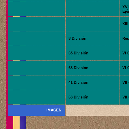
XVI
Ejé
XIII
8 División
Res
65 División
VI 
68 División
VI 
41 División
VII
63 División
VII
IMAGEN: