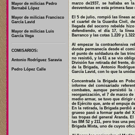
marzo de1937, se hallaba en la
Mayor de milicias Pedro
desventuras en esta primera fase 
Bernabé López
El 5 de julio, rompió las líneas a
Mayor de milicias Francisco
el cuartel de la Guardia Civil, 
García Lavid
llegada del socorro rebelde hizo 
defendiendo, el día 17, la líne
Mayor de milicias Luis
Barranco y las cotas 1.220 y 1.322
García Vega
Al empezar la contraofensiva re
donde permanecía desde el comien
COMISARIOS:
el punto de soldadura de las trin
no resistió, y la 61 a se vio obl
Antonio Rodríguez Saravia
División fue retirada del frente, 
de la Brigada, Antonio Rodrígue
Pedro López Calle
García Lavid, con lo que la unid
Concentrada la Brigada en Pobo
informe del comisariado referen
combates, aunque persistió la
reorganización, el 7 de marzo de 
medio armar, se tuvo que dirigir 
de Ejército que, ante el empuje de
En la retirada, la Brigada perdió
grueso pasó a formar parte del X
las tropas del general Aranda. El
las BM 52 y 211, pero tras una peq
Brigada Mixta, uno de cuyos ofici