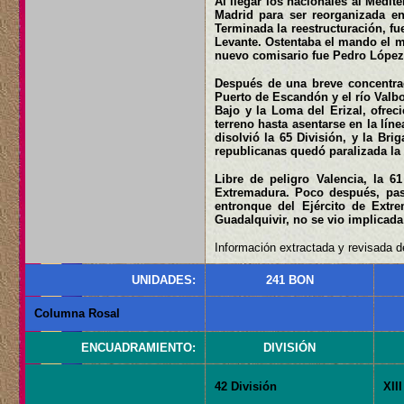
Al llegar los nacionales al Medite
Madrid para ser reorganizada en
Terminada la reestructuración, fue
Levante. Ostentaba el mando el ma
nuevo comisario fue Pedro López 
Después de una breve concentraci
Puerto de Escandón y el río Valbon
Bajo y la Loma del Erizal, ofrec
terreno hasta asentarse en la lín
disolvió la 65 División, y la Bri
republicanas quedó paralizada la 
Libre de peligro Valencia, la 6
Extremadura. Poco después, pasó
entronque del Ejército de Extr
Guadalquivir, no se vio implicada
Información extractada y revisada de
UNIDADES:
241 BON
Columna Rosal
ENCUADRAMIENTO:
DIVISIÓN
42 División
XIII