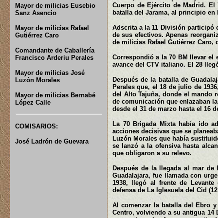
Cuerpo de Ejército de Madrid. El 
Mayor de milicias Eusebio
batalla del Jarama, al principio en 
Sanz Asencio
Adscrita a la 11 División participó
Mayor de milicias Rafael
de sus efectivos. Apenas reorgani
Gutiérrez Caro
de milicias Rafael Gutiérrez Caro,
Comandante de Caballería
Correspondió a la 70 BM llevar el 
Francisco Arderiu Perales
avance del CTV italiano. El 28 llegó
Mayor de milicias José
Después de la batalla de Guadalaj
Luzón Morales
Perales que, el 18 de julio de 193
del Alto Tajuña, donde el mando r
Mayor de milicias Bernabé
de comunicación que enlazaban la 
López Calle
desde el 31 de marzo hasta el 16 de
La 70 Brigada Mixta había ido ad
COMISARIOS:
acciones decisivas que se planeaba
Luzón Morales que había sustituido 
José Ladrón de Guevara
se lanzó a la ofensiva hasta alca
que obligaron a su relevo.
Después de la llegada al mar de 
Guadalajara, fue llamada con urgen
1938, llegó al frente de Levante
defensa de La Iglesuela del Cid (12
Al comenzar la batalla del Ebro y 
Centro, volviendo a su antigua 14