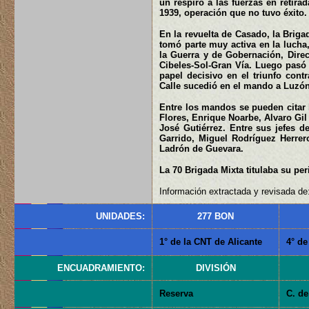
un respiro a las fuerzas en retira
1939, operación que no tuvo éxito.
En la revuelta de Casado, la Briga
tomó parte muy activa en la lucha,
la Guerra y de Gobernación, Dire
Cibeles-Sol-Gran Vía. Luego pasó
papel decisivo en el triunfo con
Calle sucedió en el mando a Luzón
Entre los mandos se pueden citar l
Flores, Enrique Noarbe, Alvaro Gi
José Gutiérrez. Entre sus jefes 
Garrido, Miguel Rodríguez Herrer
Ladrón de Guevara.
La 70 Brigada Mixta titulaba su per
Información extractada y revisada de:
UNIDADES:
277 BON
1° de la CNT de Alicante
4° de
ENCUADRAMIENTO:
DIVISIÓN
Reserva
C. de