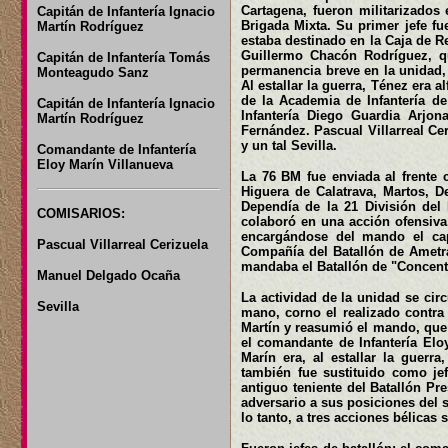
Cartagena, fueron militarizados 
Capitán de Infantería Ignacio
Brigada Mixta. Su primer jefe fue
Martín Rodríguez
estaba destinado en la Caja de Re
Guillermo Chacón Rodríguez, q
Capitán de Infantería Tomás
permanencia breve en la unidad,
Monteagudo Sanz
Al estallar la guerra, Ténez era
de la Academia de Infantería de
Capitán de Infantería Ignacio
Infantería Diego Guardia Arjon
Martín Rodríguez
Fernández. Pascual Villarreal Ce
y un tal Sevilla.
Comandante de Infantería
Eloy Marín Villanueva
La 76 BM fue enviada al frente
Higuera de Calatrava, Martos, 
Dependía de la 21 División del 
COMISARIOS:
colaboró en una acción ofensiva,
encargándose del mando el cap
Pascual Villarreal Cerizuela
Compañía del Batallón de Ametra
mandaba el Batallón de "Concent
Manuel Delgado Ocaña
La actividad de la unidad se ci
Sevilla
mano, corno el realizado contra 
Martín y reasumió el mando, que d
el comandante de Infantería Elo
Marín era, al estallar la guerr
también fue sustituido como je
antiguo teniente del Batallón Pr
adversario a sus posiciones del s
lo tanto, a tres acciones bélicas 