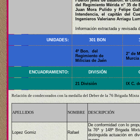
Fueron jefes de batallón: el coma
del Regimiento Mérida n° 35 de 
Juan Mora Pulido y Felipe Gall
Intendencia, el capitán del C
Ingenieros Valeriano Arriagu Lum
Información extractada y revisada d
UNIDADES:
301 BON
4º Bon. del
2° de M
Regimiento de
Murcia
Milicias de Jaén
ENCUADRAMIENTO:
DIVISIÓN
21 División
IX C. d
Relación de condecorados con la medalla del Deber de la 76 Brigada Mixta
APELLIDOS
NOMBRE
DESCRIPCIÓN
De conformidad con lo propu
la 76ª y 148ª Brigada Mix
Lopez Gomiz
Rafael
distinguida actuación en di
guerra.