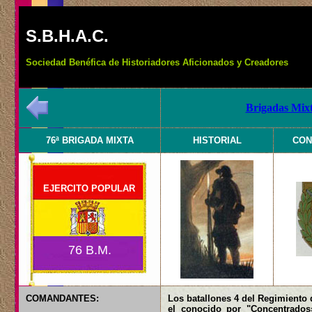
S.B.H.A.C.
Sociedad Benéfica de Historiadores Aficionados y Creadores
Brigadas Mixt
76ª BRIGADA MIXTA
HISTORIAL
CON
EJERCITO POPULAR
76 B.M.
COMANDANTES:
Los batallones 4 del Regimiento d
el conocido por "Concentrados»