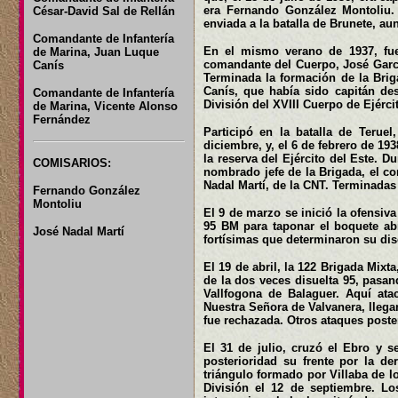
era Fernando González Montoliu. 
César-David Sal de Rellán
enviada a la batalla de Brunete, au
Comandante de Infantería
En el mismo verano de 1937, fue
de Marina, Juan Luque
comandante del Cuerpo, José García
Canís
Terminada la formación de la Brig
Canís, que había sido capitán des
Comandante de Infantería
División del XVIII Cuerpo de Ejérci
de Marina, Vicente Alonso
Fernández
Participó en la batalla de Terue
diciembre, y, el 6 de febrero de 19
la reserva del Ejército del Este. 
COMISARIOS:
nombrado jefe de la Brigada, el c
Nadal Martí, de la CNT. Terminadas 
Fernando González
Montoliu
El 9 de marzo se inició la ofensiv
95 BM para taponar el boquete ab
José Nadal Martí
fortísimas que determinaron su dis
El 19 de abril, la 122 Brigada Mix
de la dos veces disuelta 95, pasan
Vallfogona de Balaguer. Aquí ata
Nuestra Señora de Valvanera, llega
fue rechazada. Otros ataques poste
El 31 de julio, cruzó el Ebro y s
posterioridad su frente por la d
triángulo formado por Villaba de lo
División el 12 de septiembre. Lo