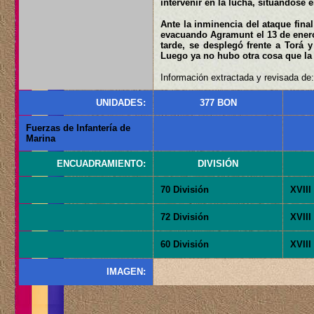
intervenir en la lucha, situándose e
Ante la inminencia del ataque fina
evacuando Agramunt el 13 de enero 
tarde, se desplegó frente a Torá y
Luego ya no hubo otra cosa que la 
Información extractada y revisada de:
UNIDADES:
377 BON
Fuerzas de Infantería de
Marina
ENCUADRAMIENTO:
DIVISIÓN
70 División
XVIII
72 División
XVIII
60 División
XVIII
IMAGEN: