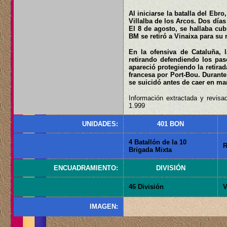
Al iniciarse la batalla del Ebro
Villalba de los Arcos. Dos día
El 8 de agosto, se hallaba cub
BM se retiró a Vinaixa para su 
En la ofensiva de Cataluña, l
retirando defendiendo los pas
apareció protegiendo la retirad
francesa por Port-Bou. Durante 
se suicidó antes de caer en m
Información extractada y revisa
1.999
UNIDADES:
401 BON
4 Batallón de la 10
R
Brigada Mixta
ENCUADRAMIENTO:
DIVISIÓN
46 División
V
IMAGEN: