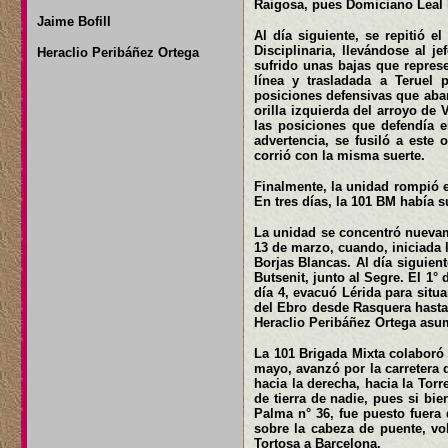
Raigosa, pues Domiciano Leal 
Jaime Bofill
Al día siguiente, se repitió e
Disciplinaria, llevándose al 
Heraclio Peribáñez Ortega
sufrido unas bajas que represe
línea y trasladada a Teruel
posiciones defensivas que abar
orilla izquierda del arroyo de 
las posiciones que defendía e
advertencia, se fusiló a este
corrió con la misma suerte.
Finalmente, la unidad rompió e
En tres días, la 101 BM había s
La unidad se concentró nuevam
13 de marzo, cuando, iniciada l
Borjas Blancas. Al día siguien
Butsenit, junto al Segre. El 1° 
día 4, evacuó Lérida para situa
del Ebro desde Rasquera hasta 
Heraclio Peribáñez Ortega asum
La 101 Brigada Mixta colaboró
mayo, avanzó por la carretera 
hacia la derecha, hacia la Torr
de tierra de nadie, pues si bi
Palma n° 36, fue puesto fuera 
sobre la cabeza de puente, vol
Tortosa a Barcelona.