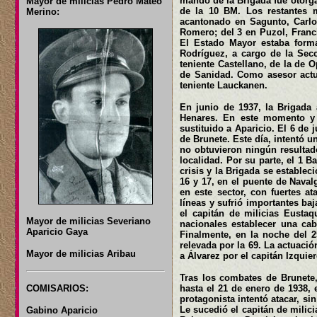
mando de la Brigada fue otorga
Mayor de milicias Pedro Mateo
de la 10 BM. Los restantes m
Merino:
acantonado en Sagunto, Carlo
Romero; del 3 en Puzol, Franci
El Estado Mayor estaba forma
Rodríguez, a cargo de la Secc
teniente Castellano, de la de O
de Sanidad. Como asesor actu
teniente Lauckanen.
En junio de 1937, la Brigada 
Henares. En este momento y 
sustituido a Aparicio. El 6 de 
de Brunete. Este día, intentó u
no obtuvieron ningún resultado
localidad. Por su parte, el 1 B
crisis y la Brigada se estable
16 y 17, en el puente de Navalg
en este sector, con fuertes a
líneas y sufrió importantes baj
el capitán de milicias Eustaq
Mayor de milicias Severiano
nacionales establecer una cab
Aparicio Gaya
Finalmente, en la noche del 2
relevada por la 69. La actuació
Mayor de milicias Aribau
a Álvarez por el capitán Izqui
Tras los combates de Brunete,
COMISARIOS:
hasta el 21 de enero de 1938, e
protagonista intentó atacar, sin
Le sucedió el capitán de milic
Gabino Aparicio