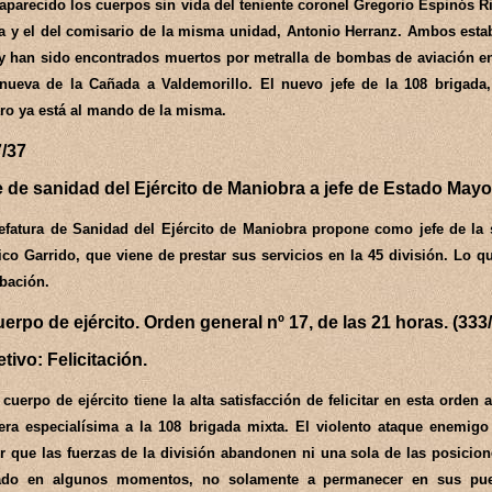
aparecido los cuerpos sin vida del teniente coronel Gregorio Espinós Rid
a y el del comisario de la misma unidad, Antonio Herranz. Ambos esta
 y han sido encontrados muertos por metralla de bombas de aviación en
anueva de la Cañada a Valdemorillo. El nuevo jefe de la 108 brigada
ro ya está al mando de la misma.
7/37
e de sanidad del Ejército de Maniobra a jefe de Estado May
efatura de Sanidad del Ejército de Maniobra propone como jefe de la 
co Garrido, que viene de prestar sus servicios en la 45 división. Lo
bación.
uerpo de ejército. Orden general nº 17, de las 21 horas. (33
tivo: Felicitación.
 cuerpo de ejército tiene la alta satisfacción de felicitar en esta orden a
ra especialísima a la 108 brigada mixta. El violento ataque enemig
r que las fuerzas de la división abandonen ni una sola de las posicio
gado en algunos momentos, no solamente a permanecer en sus pue