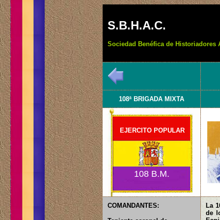
S.B.H.A.C.
Sociedad Benéfica de Historiadores 
108ª BRIGADA MIXTA
EJERCITO POPULAR
108 B.M.
COMANDANTES:
La 1
de l