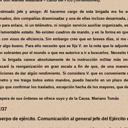
r don Manuel Matallana – Canto del Pico (Torrelodones).
stimado jefe y amigo: Al hacerme cargo de esta brigada me he e
mados, dos compañías diseminadas y una de ellas incluso desarmada, p
 para enlace, ni un telémetro, ni ningún servicio auxiliar organizado, 
 lamentable estado. No existen cuadros de mando, y en la forma en q
 con visos de eficiencia. Sin embargo creo que en breves días, si me 
r algo bueno. Para ello necesito que se fije V. en la nota que le adju
n sobrantes por el mundo o que me autorice a ir a buscarlos. Necesito 
 la brigada carece absolutamente de la instrucción militar más i
zaré la reorganización en gran escala a fin de que, de una manera
iciones de dar algún rendimiento. Si considera V. que es conveniente
metro y me traiga todos estos mandos, puedo hacerlo en un plazo de
ajo que confirmar los traslados, excepción hecha de los mayores, que d
spera de sus órdenes se ofrece suyo y de la Causa. Mariano Tomás
7/37
uerpo de ejército. Comunicación al general jefe del Ejército