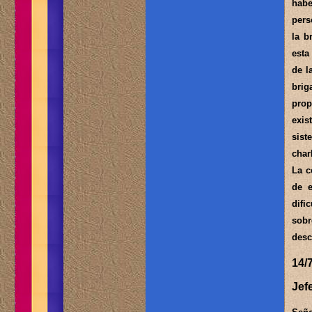
habe
pers
la b
esta
de l
brig
prop
exis
sist
char
La c
de e
difi
sobr
desc
14/
Jef