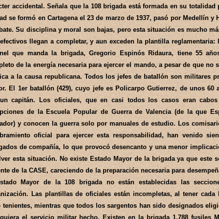
cter accidental. Señala que la 108 brigada está formada en su totalidad
ad se formó en Cartagena el 23 de marzo de 1937, pasó por Medellín y 
ate. Su disciplina y moral son bajas, pero esta situación es mucho má
efectivos llegan a completar, y aun exceden la plantilla reglamentaria:
nel que manda la brigada, Gregorio Espinós Ridaura, tiene 55 año
leto de la energía necesaria para ejercer el mando, a pesar de que no 
tica a la causa republicana. Todos los jefes de batallón son militares 
r. El 1er batallón (429), cuyo jefe es Policarpo Gutierrez, de unos 6
un capitán. Los oficiales, que en casi todos los casos eran cabos 
pciones de la Escuela Popular de Guerra de Valencia (de la que Es
ador) y conocen la guerra solo por manuales de estudio. Los comisari
ramiento oficial para ejercer esta responsabilidad, han venido s
gados de compañía, lo que provocó desencanto y una menor implicación
lver esta situación. No existe Estado Mayor de la brigada ya que este s
ente de la CASE, careciendo de la preparación necesaria para desempe
stado Mayor de la 108 brigada no están establecidas las seccion
nización. Las plantillas de oficiales están incompletas, al tener cada
 tenientes, mientras que todos los sargentos han sido designados eligi
iquiera el servicio militar hecho. Existen en la brigada 1.788 fusiles