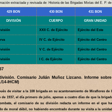
mación extractada y revisada de: Historia de las Brigadas Mixtas del E. P. de
429 BON
430 BON
431 BON
DIVISIÓN
CUERPO
GRAN UNIDAD
ivisión
XXII C. de Ejército
Ejército del Este
rva
IV C. de Ejército
Ejército del Centro
ivisión
V C. de Ejército
Ejército del Centro
ivisión
I C. de Ejército
Ejército del Centro
/37
división. Comisario Julián Muñoz Lizcano. Informe sobre
1/14-IHCM)
ués de visitar a la 108 brigada en su acantonamiento de Miraflores de l
o de 1937, el día primero de julio, apenas a cuatro días de que la brigad
ombate, el comisario de su división redacta un informe en el que h
do de moral débil, no habiendo encontrado durante su visita a la unidad 