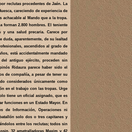
 por reclutas procedentes de Jaén. La
Huesca, careciendo de experiencia de
s achacable al Mando que a la tropa.
 la forman 2.800 hombres. El teniente
s y una salud precaria. Carece por
se duda, aparentemente, de su lealtad
profesionales, ascendidos al grado de
0 años, está accidentalmente mandado
del antiguo ejército, proceden sin
pinós Ridaura parece haber sido el
os de compañía, a pesar de tener su
iendo considerados únicamente como
 en el trabajo con las tropas. Urge
olo tiene un oficial asignado, que es
ñar funciones en un Estado Mayor. En
es de Información, Operaciones ni
 batallón solo dos o tres capitanes y
éndolos entre los reclutas; todos sin
 Mosin, 32 ametralladoras Maxim y 42