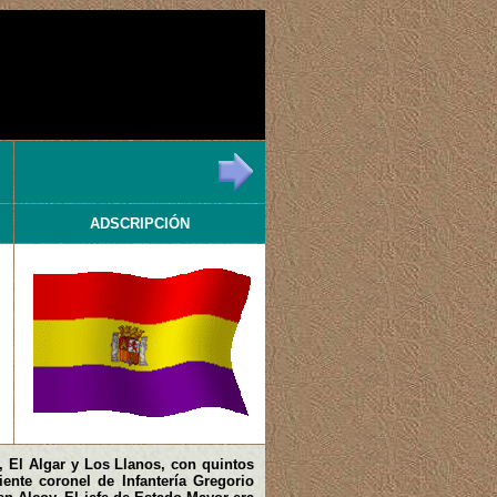
ADSCRIPCIÓN
 El Algar y Los Llanos, con quintos
iente coronel de Infantería Gregorio