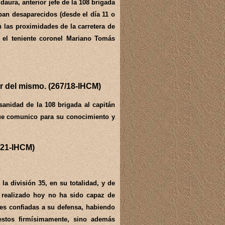
aura, anterior jefe de la 108 brigada
ban desaparecidos (desde el día 11 o
 las proximidades de la carretera de
, el teniente coronel Mariano Tomás
or del mismo. (267/18-IHCM)
sanidad de la 108 brigada al capitán
 que comunico para su conocimiento y
3/21-IHCM)
 la división 35, en su totalidad, y de
o realizado hoy no ha sido capaz de
nes confiadas a su defensa, habiendo
stos firmísimamente, sino además