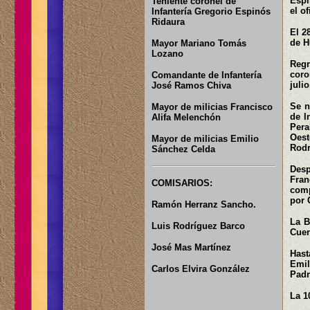
Espi
Teniente coronel de
el o
Infantería Gregorio Espinós
Ridaura
El 2
de H
Mayor Mariano Tomás
Lozano
Regr
coro
Comandante de Infantería
julio
José Ramos Chiva
Se n
Mayor de milicias Francisco
de I
Alifa Melenchón
Pera
Oest
Mayor de milicias Emilio
Rodr
Sánchez Celda
Desp
Fran
COMISARIOS:
comp
por 
Ramón Herranz Sancho.
La B
Luis Rodríguez Barco
Cuer
José Mas Martínez
Hast
Emil
Carlos Elvira González
Padr
La 1