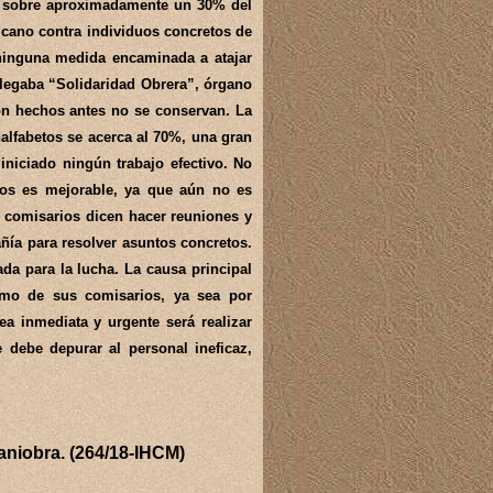
a sobre aproximadamente un 30% del
icano contra individuos concretos de
 ninguna medida encaminada a atajar
 llegaba “Solidaridad Obrera”, órgano
ron hechos antes no se conservan. La
nalfabetos se acerca al 70%, una gran
niciado ningún trabajo efectivo. No
rios es mejorable, ya que aún no es
s comisarios dicen hacer reuniones y
ñía para resolver asuntos concretos.
ada para la lucha. La causa principal
como de sus comisarios, ya sea por
ea inmediata y urgente será realizar
e debe depurar al personal ineficaz,
Maniobra. (264/18-IHCM)