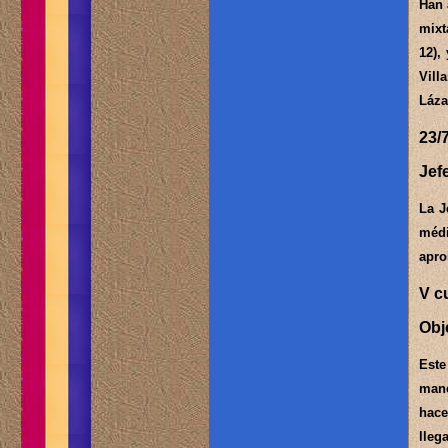
Han 
mixt
12),
Vill
Láza
23/
Jef
La J
médi
apro
V c
Obje
Este
mane
hace
lle