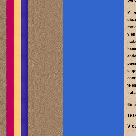
Seño
Mi e
diez
moto
y en
nada
hace
anda
pues
empe
cond
telé
trab
En e
16/
V c