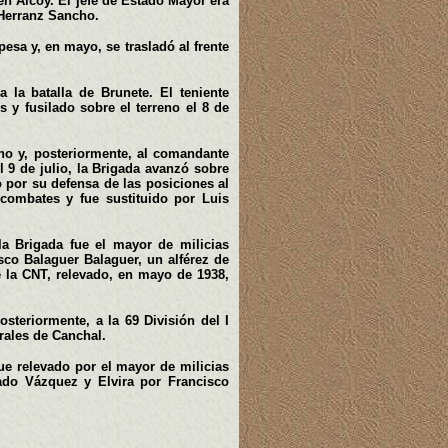
en Alcoy. El jefe de Estado Mayor era
 Herranz Sancho.
esa y, en mayo, se trasladó al frente
a la batalla de Brunete. El teniente
 y fusilado sobre el terreno el 8 de
no y, posteriormente, al comandante
l 9 de julio, la Brigada avanzó sobre
ió por su defensa de las posiciones al
combates y fue sustituido por Luis
a Brigada fue el mayor de milicias
sco Balaguer Balaguer, un alférez de
 la CNT, relevado, en mayo de 1938,
osteriormente, a la 69 División del I
erales de Canchal.
fue relevado por el mayor de milicias
lado Vázquez y Elvira por Francisco