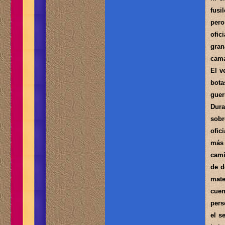
fusi
pero
ofic
gran
cama
El v
bota
guer
Dura
sobr
ofic
más 
cami
de d
mate
cuen
pers
el s