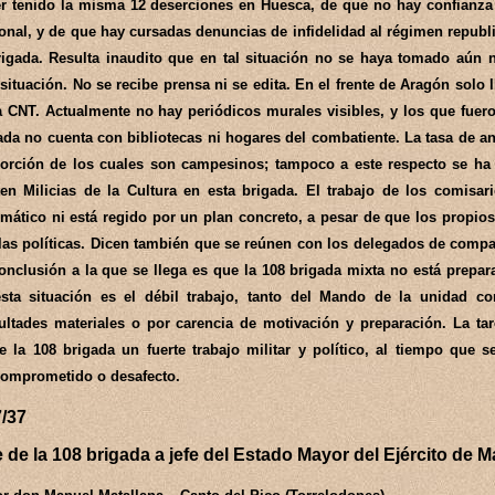
r tenido la misma 12 deserciones en Huesca, de que no hay confianz
onal, y de que hay cursadas denuncias de infidelidad al régimen republ
rigada. Resulta inaudito que en tal situación no se haya tomado aún
 situación. No se recibe prensa ni se edita. En el frente de Aragón solo
a CNT. Actualmente no hay periódicos murales visibles, y los que fue
ada no cuenta con bibliotecas ni hogares del combatiente. La tasa de a
orción de los cuales son campesinos; tampoco a este respecto se ha i
ten Milicias de la Cultura en esta brigada. El trabajo de los comisa
emático ni está regido por un plan concreto, a pesar de que los propio
las políticas. Dicen también que se reúnen con los delegados de compa
onclusión a la que se llega es que la 108 brigada mixta no está prepar
sta situación es el débil trabajo, tanto del Mando de la unidad 
cultades materiales o por carencia de motivación y preparación. La tar
e la 108 brigada un fuerte trabajo militar y político, al tiempo que s
omprometido o desafecto.
7/37
e de la 108 brigada a jefe del Estado Mayor del Ejército de 