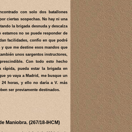
ncontrado con solo dos batallones
or ciertas sospechas. No hay ni una
estando la brigada desnuda y descalza
ue estamos no se puede responder de
dan facilidades, confío en que podré
nto y que me destine esos mandos que
también unos sargentos instructores,
mprescindible. Con todo esto hecho
 rápida, pueda estar la brigada en
 que yo vaya a Madrid, me busque un
 24 horas, y ello no daría a V. más
eben ser previamente destinados.
 de Maniobra. (267/18-IHCM)