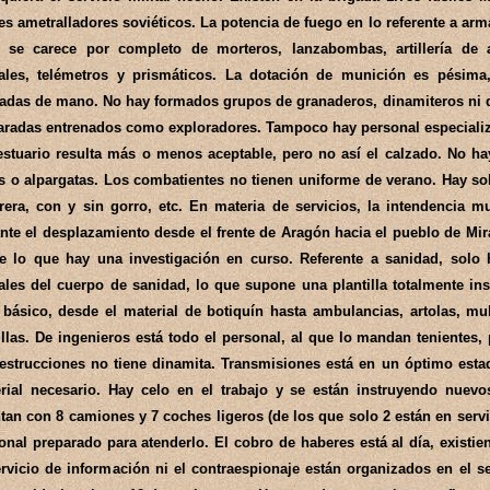
les ametralladores soviéticos. La potencia de fuego en lo referente a ar
 se carece por completo de morteros, lanzabombas, artillería de 
iales, telémetros y prismáticos. La dotación de munición es pésima
adas de mano. No hay formados grupos de granaderos, dinamiteros ni 
radas entrenados como exploradores. Tampoco hay personal especializa
estuario resulta más o menos aceptable, pero no así el calzado. No ha
s o alpargatas. Los combatientes no tienen uniforme de verano. Hay s
rera, con y sin gorro, etc. En materia de servicios, la intendencia m
nte el desplazamiento desde el frente de Aragón hacia el pueblo de Mirafl
e lo que hay una investigación en curso. Referente a sanidad, solo 
iales del cuerpo de sanidad, lo que supone una plantilla totalmente in
básico, desde el material de botiquín hasta ambulancias, artolas, mu
llas. De ingenieros está todo el personal, al que lo mandan tenientes,
estrucciones no tiene dinamita. Transmisiones está en un óptimo esta
rial necesario. Hay celo en el trabajo y se están instruyendo nuevos
tan con 8 camiones y 7 coches ligeros (de los que solo 2 están en servic
onal preparado para atenderlo. El cobro de haberes está al día, existie
ervicio de información ni el contraespionaje están organizados en el s