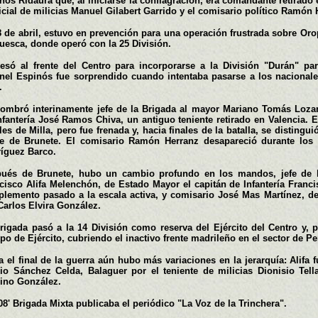
nós Ridaura que, al iniciarse la conflagración, era comandante retirado 
ficial de milicias Manuel Gilabert Garrido y el comisario político Ramón
8 de abril, estuvo en prevención para una operación frustrada sobre Orop
uesca, donde operó con la 25 División.
esó al frente del Centro para incorporarse a la División "Durán" par
nel Espinós fue sorprendido cuando intentaba pasarse a los nacionales
.
ombró interinamente jefe de la Brigada al mayor Mariano Tomás Loza
nfantería José Ramos Chiva, un antiguo teniente retirado en Valencia. E
les de Milla, pero fue frenada y, hacia finales de la batalla, se distingu
e de Brunete. El comisario Ramón Herranz desapareció durante los 
íguez Barco.
ués de Brunete, hubo un cambio profundo en los mandos, jefe de l
cisco Alifa Melenchón, de Estado Mayor el capitán de Infantería Franci
lemento pasado a la escala activa, y comisario José Mas Martínez, de
Carlos Elvira González.
rigada pasó a la 14 División como reserva del Ejército del Centro y, p
po de Ejército, cubriendo el inactivo frente madrileño en el sector de P
a el final de la guerra aún hubo más variaciones en la jerarquía: Alifa 
io Sánchez Celda, Balaguer por el teniente de milicias Dionisio Tel
ino González.
08' Brigada Mixta publicaba el periódico "La Voz de la Trinchera".