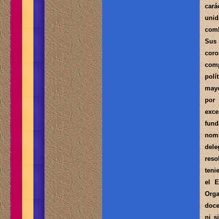
cará
unid
comb
Sus 
coro
comp
polí
mayo
por 
exce
fund
nomb
dele
reso
teni
el E
Orga
doce
ni s