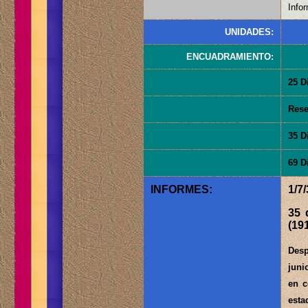
Infor
UNIDADES:
ENCUADRAMIENTO:
25 D
Rese
35 D
69 D
INFORMES:
1/7
35 
(19
Desp
juni
en c
esta