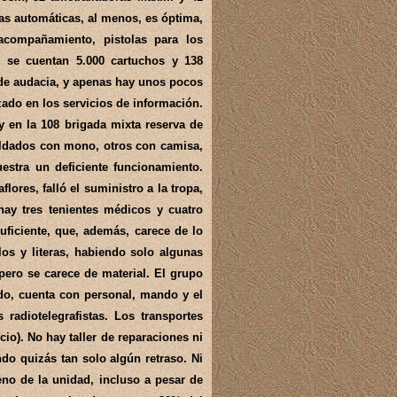
mas automáticas, al menos, es óptima,
acompañamiento, pistolas para los
, se cuentan 5.000 cartuchos y 138
de audacia, y apenas hay unos pocos
do en los servicios de información.
y en la 108 brigada mixta reserva de
oldados con mono, otros con camisa,
uestra un deficiente funcionamiento.
ores, falló el suministro a la tropa,
hay tres tenientes médicos y cuatro
suficiente, que, además, carece de lo
los y literas, habiendo solo algunas
 pero se carece de material. El grupo
do, cuenta con personal, mando y el
 radiotelegrafistas. Los transportes
io). No hay taller de reparaciones ni
ndo quizás tan solo algún retraso. Ni
eno de la unidad, incluso a pesar de