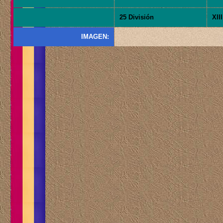
25 División
XII
IMAGEN: