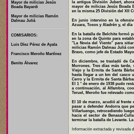
la antigua División Jubert, ahor
Mayor de milicias Jesús
mayor de milicias Jesús Boada B
Boada Bayardi
en la misma 25 División del XII C
Mayor de milicias Ramón
En junio intervino en la ofensi
Dalmau Juliá
Azuara, Tosos y Aladrén y, el día 
En la batalla de Belchite formó 
COMISARIOS:
en la zona de Quinto para establ
"La Novia del Viento" para sitia
Luis Díez Pérez de Ayala
milicias Ramón Dalmau Juliá con 
Bravo, como jefe de Estado Mayo
Francisco Meroño Martínez
En diciembre, se trasladó de Ca
Benito Álvarez
Morrones. Tres días más tarde, 
Viejo y la Ermita de Santa Bárba
hasta llegar a un km del casco 
Cerro y la Ermita de Santa Bárb
El 1 ° de enero de 1938 pudo rest
a continuación, al Alfambra, coo
Teruel, Meroño fue relevado como
El 10 de marzo, acudió al frente 
pasar a defender Andorra que per
Villarluengo, retrocediendo lueg
hacia el sector de Benasal-Culla
terminar la batalla de Levante. La
Información extractada y revisada d