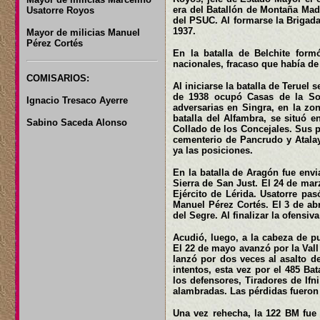
era del Batallón de Montaña Madr
Usatorre Royos
del PSUC. Al formarse la Brigada
1937.
Mayor de milicias Manuel
Pérez Cortés
En la batalla de Belchite for
nacionales, fracaso que había de 
COMISARIOS:
Al iniciarse la batalla de Teruel
de 1938 ocupó Casas de la Soy
Ignacio Tresaco Ayerre
adversarias en Singra, en la zon
batalla del Alfambra, se situó e
Sabino Saceda Alonso
Collado de los Concejales. Sus p
cementerio de Pancrudo y Atalay
ya las posiciones.
En la batalla de Aragón fue envia
Sierra de San Just. El 24 de mar
Ejército de Lérida. Usatorre pa
Manuel Pérez Cortés. El 3 de abril
del Segre. Al finalizar la ofensiv
Acudió, luego, a la cabeza de p
El 22 de mayo avanzó por la Vall
lanzó por dos veces al asalto d
intentos, esta vez por el 485 Bat
los defensores, Tiradores de Ifn
alambradas. Las pérdidas fueron
Una vez rehecha, la 122 BM fue 