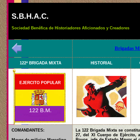
S.B.H.A.C.
Sociedad Benéfica de Historiadores Aficionados y Creadores
Brigadas Mi
122ª BRIGADA MIXTA
HISTORIAL
EJERCITO POPULAR
122 B.M.
COMANDANTES:
La 122 Brigada Mixta se constit
27, del XI Cuerpo de Ejército, 
Royos, jefe de Estado Mayor el 
Mayor de milicias Marcelino