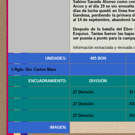
Sabino Saceda Alonso como comisa
Arcos y el día 19 se vio envuelt
días de lucha quedó en línea fre
Gandesa, perdiendo la primera de
al 14 de septiembre, abandonó l
Después de la batalla del Ebro
Esquius. Tantas fueron las bajas
ser puesta a punto para la campa
Información extractada y revisada d
UNIDADES:
485 BON
1 Rgto. Div. Carlos Marx
ENCUADRAMIENTO:
DIVISIÓN
27 División
XI 
27 División
XXI
27 División
XVI
IMAGEN: