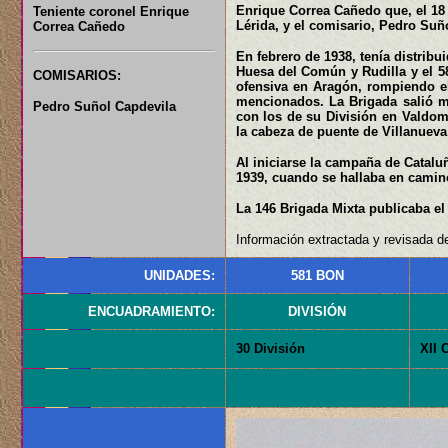
Enrique Correa Cañedo que, el 18 
Teniente coronel Enrique
Lérida, y el comisario, Pedro Suño
Correa Cañedo
En febrero de 1938, tenía distribu
Huesa del Común y Rudilla y el 58
COMISARIOS:
ofensiva en Aragón, rompiendo el
mencionados. La Brigada salió m
Pedro Suñol Capdevila
con los de su División en Valdomá
la cabeza de puente de Villanueva 
Al iniciarse la campaña de Cataluñ
1939, cuando se hallaba en camino
La 146 Brigada Mixta publicaba el
Información extractada y revisada de
UNIDADES:
581 BON
ENCUADRAMIENTO:
DIVISIÓN
30 División
XII 