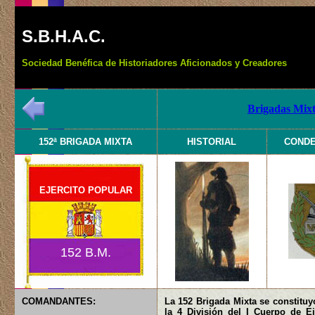
S.B.H.A.C.
Sociedad Benéfica de Historiadores Aficionados y Creadores
Brigadas Mixt
152ª BRIGADA MIXTA
HISTORIAL
COND
EJERCITO POPULAR
152 B.M.
COMANDANTES:
La 152 Brigada Mixta se constituy
la 4 División del I Cuerpo de E