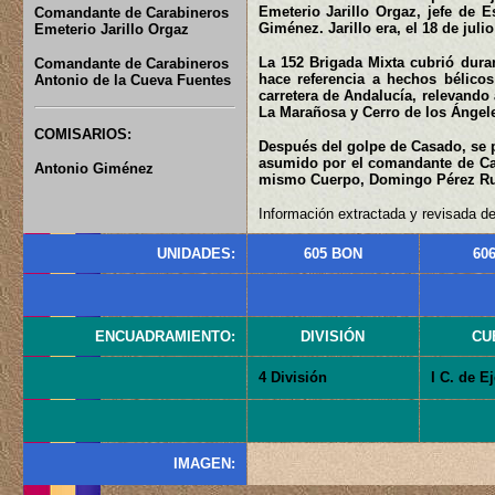
Emeterio Jarillo Orgaz, jefe de 
Comandante de Carabineros
Giménez. Jarillo era, el 18 de juli
Emeterio Jarillo Orgaz
La 152 Brigada Mixta cubrió durant
Comandante de Carabineros
hace referencia a hechos bélicos
Antonio de la Cueva Fuentes
carretera de Andalucía, relevando 
La Marañosa y Cerro de los Ángel
COMISARIOS:
Después del golpe de Casado, se 
asumido por el comandante de Car
Antonio Giménez
mismo Cuerpo, Domingo Pérez Ru
Información extractada y revisada de
UNIDADES:
605 BON
60
ENCUADRAMIENTO:
DIVISIÓN
CU
4 División
I C. de Ej
IMAGEN: