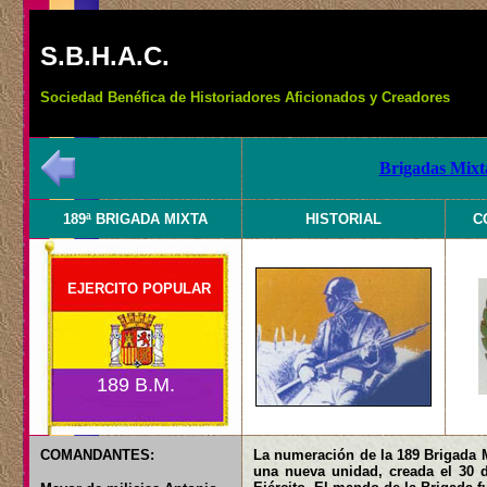
S.B.H.A.C.
Sociedad Benéfica de Historiadores Aficionados y Creadores
Brigadas Mixta
189ª BRIGADA MIXTA
HISTORIAL
C
EJERCITO POPULAR
189 B.M.
COMANDANTES:
La numeración de la 189 Brigada M
una nueva unidad, creada el 30 d