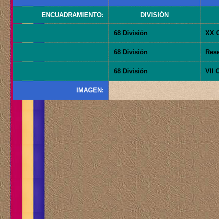
ENCUADRAMIENTO:
DIVISIÓN
68 División
XX C
68 División
Rese
68 División
VII 
IMAGEN: