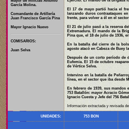
Ejército. El mando de la Brigada f
Mayor de milicias Antonio
García Molina.
El 17 de mayo partió hacia el fre
lanzando duros contraataques en la
Comandante de Artillería
frente, para volver a él en el sect
Juan Francisco García Pina
El 21 de julio pasó a la reserva d
Mayor Ignacio Nuevo
Extremadura. El mando de la Briga
Pina que, el 18 de julio de 1936, e
COMISARIOS:
En la batalla del cierre de la bols
agosto atacó en Cabeza de Buey la
Juan Selva
Después de un corto período de d
Eufemia. El 15 de octubre reapare
de Vértice Selva.
Intervino en la batalla de Peñar
línea, en el sector que iba desde
En febrero de 1939, sus mandos er
753 Batallón: mayor Acracio Gómez
Ignacio Cuesta y Jefe del 756 Bata
Información extractada y revisada de:
UNIDADES:
753 BON