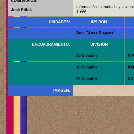
COMISARIOS:
Información extractada y revisa
José Piñol.
1.999
UNIDADES:
829 BON
Bon. "Artes Blancas"
ENCUADRAMIENTO:
DIVISIÓN
13 División
XIV
10 División
XXI
53 División
XX 
IMAGEN: