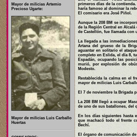
primeros días de la contienda.
Mayor de milicias Artemio
haría famoso al dominar la reb
Precioso Ugarte:
El comisario era José Piñol.
Aunque la 208 BM se incorporó 
de la Región Central en Alcalá
de Castellón, fue llamada con u
La llegada a las inmediaciones
Artana del grueso de la Brig
aguantar en solitario el ataqu
completo en Eslida, el día 8, t
Espadán, ocupando las posicio
murió, por explosión de obús
Modesto.
Restablecida la calma en el fr
mayor de milicias Luis Carball
El 7 de noviembre la Brigada p
La 208 BM llegó a ocupar Masca
de uno de sus batallones, del 
En los días siguientes hasta e
Mayor de milicias Luis Carballo
que machacó todo el frente con
Huertas
Bechí.
El órgano de comunicación de 