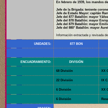
En febrero de 1939, los mandos de
Jefe de la Brigada: teniente coron
Jefe de Estado Mayor: capitán Ram
Jefe del 877 Batallón: mayor Yáñez
Jefe del 878 Batallón: mayor Enriq
Jefe del 879 Batallón: mayor Emili
Jefe del 880° Batallón: mayor Aure
Información extractada y revisada de:
UNIDADES:
877 BON
ENCUADRAMIENTO:
DIVISIÓN
68 División
XX C
22 División
IX C
6 División
XX C
6 División
Rese