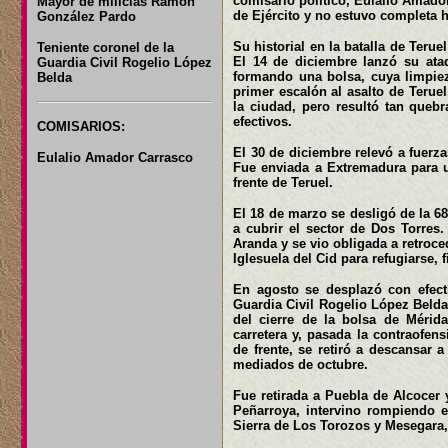
comisario político, Eulalio Amado
Mayor de milicias Ramón
de Ejército y no estuvo completa 
González Pardo
Su historial en la batalla de Terue
Teniente coronel de la
El 14 de diciembre lanzó su ataq
Guardia Civil Rogelio López
formando una bolsa, cuya limpieza
Belda
primer escalón al asalto de Terue
la ciudad, pero resultó tan queb
efectivos.
COMISARIOS:
El 30 de diciembre relevó a fuerza
Eulalio Amador Carrasco
Fue enviada a Extremadura para un
frente de Teruel.
El 18 de marzo se desligó de la 68
a cubrir el sector de Dos Torres.
Aranda y se vio obligada a retroce
Iglesuela del Cid para refugiarse, f
En agosto se desplazó con efect
Guardia Civil Rogelio López Belda 
del cierre de la bolsa de Mérida
carretera y, pasada la contraofe
de frente, se retiró a descansar
mediados de octubre.
Fue retirada a Puebla de Alcocer 
Peñarroya, intervino rompiendo e
Sierra de Los Torozos y Mesegara,