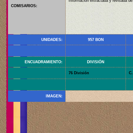
Información extractada y revisada de:
COMISARIOS:
UNIDADES:
957 BON
ENCUADRAMIENTO:
DIVISIÓN
76 División
C.
IMAGEN: