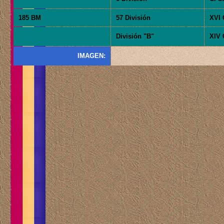
185 BM
57 División
XVI 
División "B"
XIV 
IMAGEN: