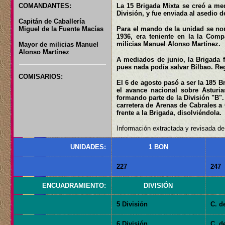
COMANDANTES:
La 15 Brigada Mixta se creó a med
División, y fue enviada al asedio 
Capitán de Caballería
Miguel de la Fuente Macías
Para el mando de la unidad se nom
1936, era teniente en la la Com
milicias Manuel Alonso Martínez.
Mayor de milicias Manuel
Alonso Martínez
A mediados de junio, la Brigada f
pues nada podía salvar Bilbao. Reg
COMISARIOS:
El 6 de agosto pasó a ser la 185 B
el avance nacional sobre Asturia
formando parte de la División "B".
carretera de Arenas de Cabrales a 
frente a la Brigada, disolviéndola.
Información extractada y revisada de:
UNIDADES:
1 BON
227
247
ENCUADRAMIENTO:
DIVISIÓN
5 División
C. d
6 División
C. d