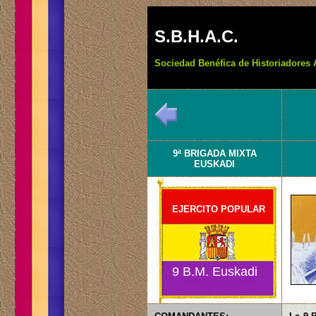
S.B.H.A.C.
Sociedad Benéfica de Historiadores 
9ª BRIGADA MIXTA
EUSKADI
EJERCITO POPULAR
9 B.M. Euskadi