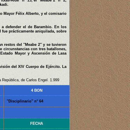
Itxas-Alde" n° 13, el "Meabe 2" n° 2,
kadi.
do Mayor Félix Alberto, y el comisario
e a defender el de Barambio. En los
M fue prácticamente aniquilada, sobre
an restos del "Meabe 2" y se tuvieron
e circunstancias con tres batallones,
e Estado Mayor y Ascensión de Lasa
visión del XIV Cuerpo de Ejército. La
la República, de Carlos Engel. 1.999
4 BON
"Disciplinario" n° 64
FECHA