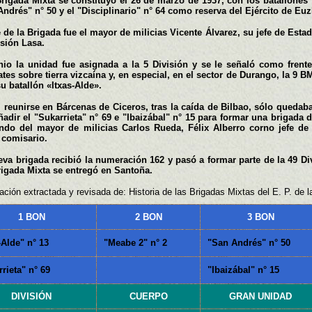
rigada Mixta se constituyó el 26 de marzo de 1937, con los batallones "
ndrés" n° 50 y el "Disciplinario" n° 64 como reserva del Ejército de Euz
e de la Brigada fue el mayor de milicias Vicente Álvarez, su jefe de Esta
sión Lasa.
nio la unidad fue asignada a la 5 División y se le señaló como frent
es sobre tierra vizcaína y, en especial, en el sector de Durango, la 9 B
u batallón «Itxas-Alde».
l reunirse en Bárcenas de Ciceros, tras la caída de Bilbao, sólo quedab
adir el "Sukarrieta" n° 69 e "Ibaizábal" n° 15 para formar una brigada d
ndo del mayor de milicias Carlos Rueda, Félix Alberro corno jefe d
 comisario.
va brigada recibió la numeración 162 y pasó a formar parte de la 49 Di
rigada Mixta se entregó en Santoña.
ación extractada y revisada de: Historia de las Brigadas Mixtas del E. P. de 
1 BON
2 BON
3 BON
-Alde" n° 13
"Meabe 2" n° 2
"San Andrés" n° 50
rieta" n° 69
"Ibaizábal" n° 15
DIVISIÓN
CUERPO
GRAN UNIDAD