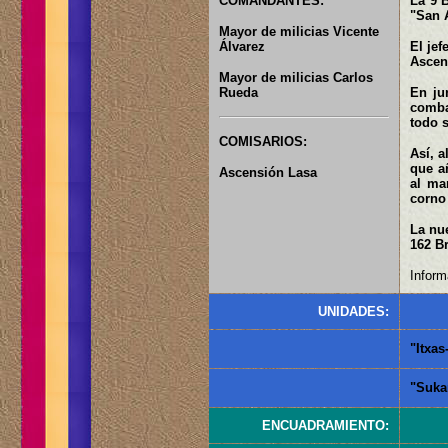
COMANDANTES:
La 9 B
"San A
Mayor de milicias Vicente
Álvarez
El jef
Ascen
Mayor de milicias Carlos
Rueda
En ju
combat
todo s
COMISARIOS:
Así, a
que añ
Ascensión Lasa
al ma
corno
La nue
162 B
Inform
UNIDADES:
"Itxas
"Sukar
ENCUADRAMIENTO: