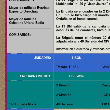
COMANDANTES:
La 13 Brigada Mixta se creó el 2
Liebknecht" n° 26 y "Jean Jaurés" 
Mayor de milicias Evaristo
Expósito Urruchúa
La Brigada se encuadró en la 2 Di
En junio se hizo cargo del mando e
Orduña en el frente central.
Mayor de milicias
Celestino Uriarte Bedia
La 13 BM salió de la campaña de 
después de los combates, tuvo que f
COMISARIOS:
La Brigada tomó el número 10 de
adjudicada a la 48 División del XIV
Información extractada y revisada de:
UNIDADES:
1 BON
"Meabe 1" n° 1
"ANV 
ENCUADRAMIENTO:
DIVISIÓN
2 División
Cuer
2 División
I CE 
163 Brigada Mixta
48 División
XIV C