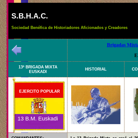
S.B.H.A.C.
Sociedad Benéfica de Historiadores Aficionados y Creadores
Brigadas Mixta
E
13ª BRIGADA MIXTA
HISTORIAL
CO
EUSKADI
EJERCITO POPULAR
13 B.M. Euskadi