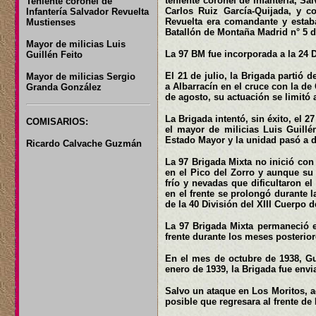
teniente coronel de Infantería, S
Teniente coronel de
Carlos Ruiz García-Quijada, y c
Infantería Salvador Revuelta
Revuelta era comandante y estab
Mustienses
Batallón de Montaña Madrid n° 5 d
Mayor de milicias Luis
La 97 BM fue incorporada a la 24 D
Guillén Feito
El 21 de julio, la Brigada partió d
Mayor de milicias Sergio
a Albarracín en el cruce con la de 
Granda González
de agosto, su actuación se limitó 
La Brigada intentó, sin éxito, el 2
COMISARIOS:
el mayor de milicias Luis Guillé
Estado Mayor y la unidad pasó a d
Ricardo Calvache Guzmán
La 97 Brigada Mixta no inició con 
en el Pico del Zorro y aunque su 
frío y nevadas que dificultaron 
en el frente se prolongó durante l
de la 40 División del XIII Cuerpo d
La 97 Brigada Mixta permaneció e
frente durante los meses posterior
En el mes de octubre de 1938, Gu
enero de 1939, la Brigada fue envi
Salvo un ataque en Los Moritos, a
posible que regresara al frente de