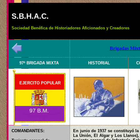
S.B.H.A.C.
Sociedad Benéfica de Historiadores Aficionados y Creadores
Brigadas Mixt
97ª BRIGADA MIXTA
HISTORIAL
C
EJERCITO POPULAR
97 B.M.
COMANDANTES:
En junio de 1937 se constituyó l
La Unión, El Algar y Los Llanos)