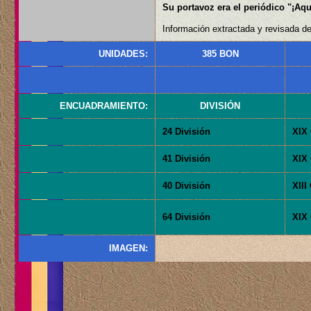
Su portavoz era el periódico "¡Aquí
Información extractada y revisada de
UNIDADES:
385 BON
ENCUADRAMIENTO:
DIVISIÓN
24 División
XIX 
41 División
XIX 
40 División
XIII
64 División
XIX 
IMAGEN: