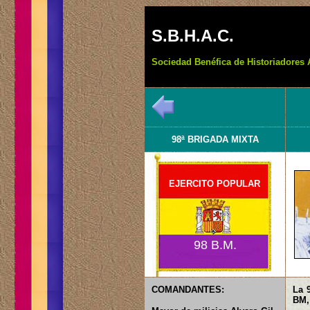
S.B.H.A.C.
Sociedad Benéfica de Historiadores 
98ª BRIGADA MIXTA
EJERCITO POPULAR
98 B.M.
COMANDANTES:
La 
BM,