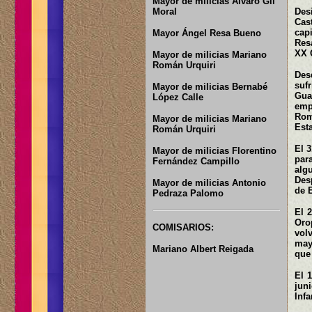
Mayor de milicias Alvaro Gil
Moral
Des
Cas
cap
Mayor Ángel Resa Bueno
Res
XX 
Mayor de milicias Mariano
Román Urquiri
Des
suf
Mayor de milicias Bernabé
Gua
López Calle
emp
Rom
Mayor de milicias Mariano
Est
Román Urquiri
El 
Mayor de milicias Florentino
par
Fernández Campillo
alg
Des
Mayor de milicias Antonio
de 
Pedraza Palomo
El 
Oro
COMISARIOS:
vol
may
Mariano Albert Reigada
que
El 
jun
Infa