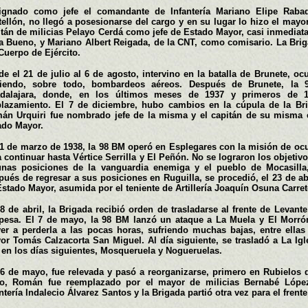
ignado como jefe el comandante de Infantería Mariano Elipe Rabadá
tellón, no llegó a posesionarse del cargo y en su lugar lo hizo el mayor
itán de milicias Pelayo Cerdá como jefe de Estado Mayor, casi inmediat
a Bueno, y Mariano Albert Reigada, de la CNT, como comisario. La Briga
Cuerpo de Ejército.
de el 21 de julio al 6 de agosto, intervino en la batalla de Brunete, o
riendo, sobre todo, bombardeos aéreos. Después de Brunete, la 9
dalajara, donde, en los últimos meses de 1937 y primeros de 
lazamiento. El 7 de diciembre, hubo cambios en la cúpula de la Bri
án Urquiri fue nombrado jefe de la misma y el capitán de su misma e
ado Mayor.
31 de marzo de 1938, la 98 BM operó en Esplegares con la misión de oc
a continuar hasta Vértice Serrilla y El Peñón. No se lograron los objeti
unas posiciones de la vanguardia enemiga y el pueblo de Mocasilla, 
pués de regresar a sus posiciones en Ruguilla, se procedió, el 23 de ab
Estado Mayor, asumida por el teniente de Artillería Joaquín Osuna Carret
28 de abril, la Brigada recibió orden de trasladarse al frente de Levant
pesa. El 7 de mayo, la 98 BM lanzó un ataque a La Muela y El Morrón
ver a perderla a las pocas horas, sufriendo muchas bajas, entre ellas 
or Tomás Calzacorta San Miguel. Al día siguiente, se trasladó a La Ig
 en los días siguientes, Mosqueruela y Nogueruelas.
16 de mayo, fue relevada y pasó a reorganizarse, primero en Rubielos 
io, Román fue reemplazado por el mayor de milicias Bernabé López
ntería Indalecio Álvarez Santos y la Brigada partió otra vez para el frent