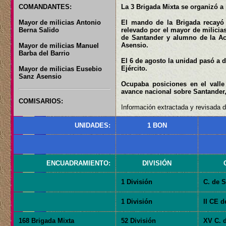
COMANDANTES:
La 3 Brigada Mixta se organizó a 
Mayor de milicias Antonio
El mando de la Brigada recayó 
Berna Salido
relevado por el mayor de milicia
de Santander y alumno de la Ac
Asensio.
Mayor de milicias Manuel
Barba del Barrio
El 6 de agosto la unidad pasó a 
Ejército.
Mayor de milicias Eusebio
Sanz Asensio
Ocupaba posiciones en el valle
avance nacional sobre Santander
COMISARIOS:
Información extractada y revisada d
UNIDADES:
1 BON
ENCUADRAMIENTO:
DIVISIÓN
1 División
C. de 
1 División
II CE 
168 Brigada Mixta
52 División
XV C. d