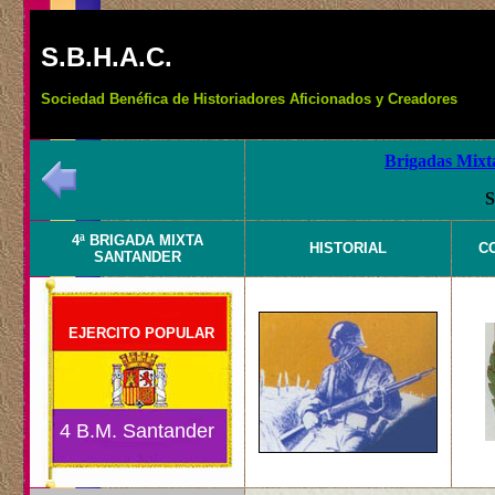
S.B.H.A.C.
Sociedad Benéfica de Historiadores Aficionados y Creadores
Brigadas Mixta
S
4ª BRIGADA MIXTA
HISTORIAL
C
SANTANDER
EJERCITO POPULAR
4 B.M. Santander