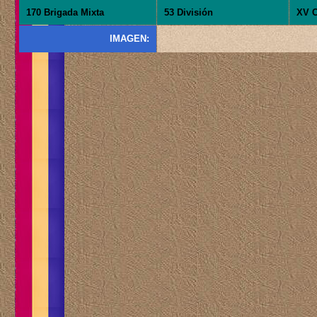
170 Brigada Mixta
53 División
XV C
IMAGEN: