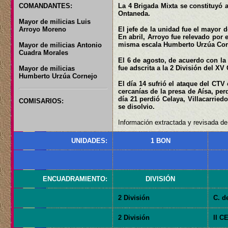
COMANDANTES:
La 4 Brigada Mixta se constituyó a
Ontaneda.
Mayor de milicias Luis
Arroyo Moreno
El jefe de la unidad fue el mayor 
En abril, Arroyo fue relevado por 
misma escala Humberto Urzúa Cor
Mayor de milicias Antonio
Cuadra Morales
El 6 de agosto, de acuerdo con la 
fue adscrita a la 2 División del XV
Mayor de milicias
Humberto Urzúa Cornejo
El día 14 sufrió el ataque del CTV
cercanías de la presa de Aísa, pe
día 21 perdió Celaya, Villacarrie
COMISARIOS:
se disolvio.
Información extractada y revisada de:
UNIDADES:
1 BON
ENCUADRAMIENTO:
DIVISIÓN
2 División
C. d
2 División
II C