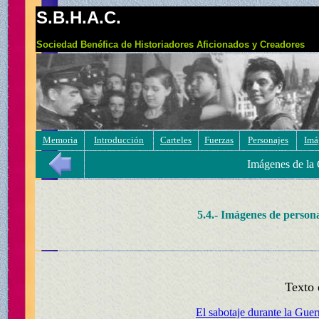
S.B.H.A.C.
Sociedad Benéfica de Historiadores Aficionados y Creadores
Memoria
Introducción
Carteles
Fuerzas
Personajes
Imá
Imágenes de la 
5.4.- Imágenes de person
Texto 
El sabotaje durante la Guer