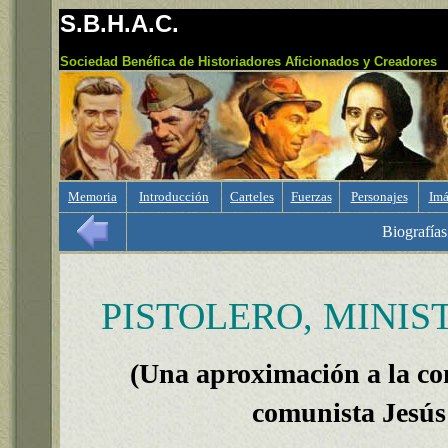
S.B.H.A.C.
Sociedad Benéfica de Historiadores Aficionados y Creadores
Memoria
Introducción
Carteles
Fuerzas
Personajes
Imá
Biografías
PISTOLERO, MINIS
(Una aproximación a la con
comunista Jesús