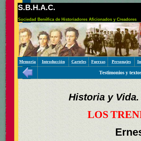
S.B.H.A.C.
Sociedad Benéfica de Historiadores Aficionados y Creadores
Memoria
Introducción
Carteles
Fuerzas
Personajes
I
Testimonios y texto
Historia y Vida
LOS TREN
Erne